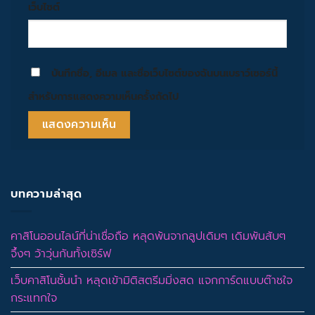
เว็บไซต์
บันทึกชื่อ, อีเมล และชื่อเว็บไซต์ของฉันบนเบราว์เซอร์นี้
สำหรับการแสดงความเห็นครั้งถัดไป
บทความล่าสุด
คาสิโนออนไลน์ที่น่าเชื่อถือ หลุดพ้นจากลูปเดิมๆ เดิมพันสับๆ
จึ้งๆ ว้าวุ่นกันทั้งเซิร์ฟ
เว็บคาสิโนชั้นนำ หลุดเข้ามิติสตรีมมิ่งสด แจกการ์ดแบบต๊าชใจ
กระแทกใจ