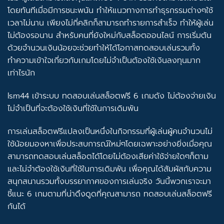
โดยทันทีเมื่อมีการชนะพนัน ทำให้แนวทางการทำธุรกรรมต่างๆใช้
เวลาไม่นาน เพียงไม่กี่คลิกก็สามารถทำรายการสำเร็จ ทำให้ผู้เล่น
ไม่ต้องรอนาน สำหรับคนที่ยังใหม่กับสล็อตออนไลน์ การเริ่มต้น
ด้วยจำนวนเงินน้อยจะช่วยทำให้ได้โอกาสทดสอบเล่นรวมทั้ง
ทำความเข้าใจเกี่ยวกับเกมโดยไม่จำเป็นต้องใช้เงินลงทุนมาก
เท่าไรนัก
lsm44 เข้าระบบ ทดสอบเล่นสล็อตฟรี 6 เกมดัง ไม่ต้องจ่ายเงิน
ไม่จำเป็นที่จะต้องใช้เงินที่ใช้ในการเดิมพัน
การเล่นสล็อตฟรีแปลงเป็นหนึ่งในกิจกรรมที่ผู้เล่นผู้คนจำนวนไม่
ใช้น้อยมองหาเพื่อประสบการณ์ใหม่ๆโดยเฉพาะอย่างยิ่งเมื่อคุณ
สามารถทดสอบเล่นสล็อตได้โดยไม่ต้องเสียค่าใช้จ่ายใดๆก็ตาม
และไม่จำต้องใช้เงินที่ใช้ในการเดิมพัน เพื่อคุณได้สัมผัสกับความ
สนุกสนานรวมทั้งบรรยากาศของการเล่นจริง วันนี้พวกเราจะมา
ชี้แนะ 6 เกมตามที่น่าดึงดูดที่คุณสามารถ ทดสอบเล่นสล็อตฟรี
กันได้