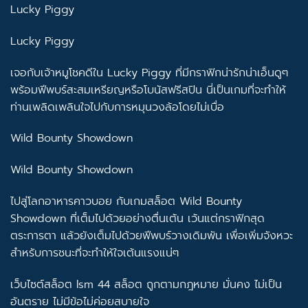
Lucky Piggy
Lucky Piggy
เจอกับเจ้าหมูโชคดีใน Lucky Piggy ที่มีกราฟิกน่ารักน่าเอ็นดูๆ
พร้อมฟีพบร์สะสมเหรียญหรือโบนัสฟรีสปิน นี่เป็นเกมที่จะทำให้
ท่านเพลิดเพลินใจไปกับการหมุนวงล้อโดยไม่เบื่อ
Wild Bounty Showdown
Wild Bounty Showdown
ไปสู่โลกอาหารคาวบอย กับเกมสล็อต Wild Bounty
Showdown ที่เต็มไปด้วยอย่างตื่นเต้น เว้นแต่กราฟิกสุด
ตระการตา แล้วยังเต็มไปด้วยฟีพบร์วางเดิมพัน เพื่อเพิ่มจังหวะ
สำหรับการชนะที่จะทำให้ใจเต้นแรงแน่ๆ
เว็บไซต์สล็อต lsm 44 สล็อต ถูกตามกฎหมาย มั่นคง ไม่เป็น
อันตราย ไม่มีข้อไม่ค่อยสบายใจ