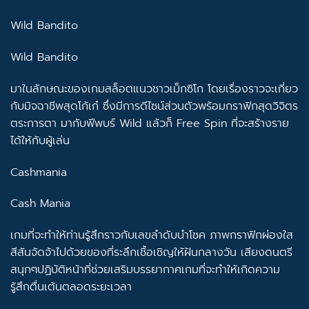
Wild Bandito
Wild Bandito
มาในลักษณะของเกมสล็อตแนวชาวเม็กซิโก โดยเรื่องราวจะเกี่ยว
กับมิจฉาชีพสุดโก้เก๋ ซึ่งมีการดีไซน์ส่วนตัวพร้อมกราฟิกสุดวิจิตร
ตระการตา มากับฟีพบร์ Wild แล้วก็ Free Spin ที่จะสร้างราย
ได้ให้กับผู้เล่น
Cashmania
Cash Mania
เกมที่จะทำให้ท่านรู้สึกราวกับเลขลำดับนำโชค ภาพกราฟิกผ่องใส
สีสันจัดจ้าไปด้วยของที่ระลึกเชื้อเชิญให้ฝันกลางวัน เสียงดนตรี
สนุกๆปฏิบัติหน้าที่ช่วยเสริมบรรยากาศเกมที่จะทำให้เกิดความ
รู้สึกตื่นเต้นตลอดระยะเวลา