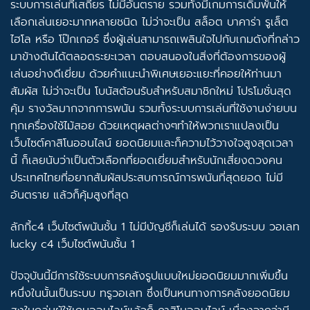
ระบบการเล่นที่เสถียร ไม่มีอันตราย รวมทั้งมีเกมการเดิมพันให้
เลือกเล่นเยอะมากหลายชนิด ไม่ว่าจะเป็น สล็อต บาคาร่า รูเล็ต
ไฮโล หรือ โป๊กเกอร์ ซึ่งผู้เล่นสามารถเพลินใจไปกับเกมดังที่กล่าว
มาข้างต้นได้ตลอดระยะเวลา ตอบสนองในสิ่งที่ต้องการของผู้
เล่นอย่างดีเยี่ยม ด้วยคำแนะนำพิเศษเยอะแยะที่คอยให้ท่านมา
สัมผัส ไม่ว่าจะเป็น โบนัสต้อนรับสำหรับสมาชิกใหม่ โปรโมชั่นสุด
คุ้ม รางวัลมากจากการพนัน รวมทั้งระบบการเล่นที่ใช้งานง่ายบน
ทุกเครื่องใช้ไม้สอย ด้วยเหตุผลต่างๆทำให้พวกเราแปลงเป็น
เว็บไซต์คาสิโนออนไลน์ ยอดนิยมและก็ความไว้วางใจสูงสุดเวลา
นี้ ก็เลยนับว่าเป็นตัวเลือกที่ยอดเยี่ยมสำหรับนักเสี่ยงดวงคน
ประเทศไทยที่อยากสัมผัสประสบการณ์การพนันที่สุดยอด ไม่มี
อันตราย แล้วก็คุ้มสูงที่สุด
ลักกี้c4 เว็บไซต์พนันชั้น 1 ไม่มีบัญชีก็เล่นได้ รองรับระบบ วอเลท
lucky c4 เว็บไซต์พนันชั้น 1
ปัจจุบันนี้มีการใช้ระบบการคลังรูปแบบใหม่ยอดนิยมมากเพิ่มขึ้น
หนึ่งในนั้นเป็นระบบ ทรูวอเลท ซึ่งเป็นหนทางการคลังยอดนิยม