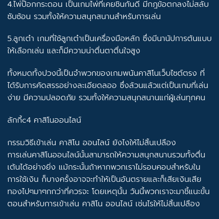
4.ไพ่ป๊อกกระดอน เป็นเกมไพ่ที่เคยชินกันดี มีกฎข้อตกลงไม่สลับ
ซับซ้อน รวมทั้งให้ความสนุกสนานสำหรับการเล่น
5.ลูกเต๋า เกมที่ใช้ลูกเต๋าเป็นเครื่องมือหลัก ซึ่งมีนานัปการต้นแบบ
ให้เลือกเล่น และก็มีความน่าตื่นตาตื่นใจสูง
ทั้งหมดทั้งปวงนี้เป็นจำพวกของเกมพนันคาสิโนเว็บไซต์ตรง ที่
ได้รับการคัดสรรอย่างละเอียดลออ ซึ่งล้วนแล้วแต่เป็นเกมที่เล่น
ง่าย มีความปลอดภัย รวมทั้งให้ความสนุกสนานแก่ผู้เล่นทุกคน
ลักกี้c4 คาสิโนออนไลน์
กรรมวิธีเข้าเล่น คาสิโน ออนไลน์ ยังไงให้ไม่สิ้นเปลือง
การเล่นคาสิโนออนไลน์นั้นสามารถให้ความสนุกสนานรวมทั้งตื่น
เต้นได้อย่างยิ่ง แม้กระนั้นถ้าหากพวกเราไม่รอบคอบสำหรับใน
การใช้เงิน ก็บางครั้งอาจจะทำให้เป็นอันตรายและก็เสียเงินเสีย
ทองไปๆมาๆกกว่าที่ควรจะ โดยเหตุนั้น วันนี้พวกเราจะมาชี้แนะขั้น
ตอนสำหรับการเข้าเล่น คาสิโน ออนไลน์ เช่นไรให้ไม่สิ้นเปลือง