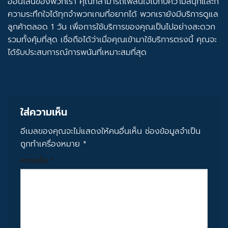
ออนไลน์ของพวกเรา คุณก็สามารถเพลินใจไปกับความสนุกและก็
ความระทึกใจได้ทุกจำพวกเกมที่อยากได้ พวกเรายังมีบริการดูแล
ลูกค้าตลอด 1 วัน เพื่อการใช้บริการของคุณเป็นไปอย่างสะดวก
รวมทั้งคุ้มที่สุด เชื่อถือได้ว่าเมื่อคุณเข้ามาใช้บริการตรงนี้ คุณจะ
ได้รับประสบการณ์การพนันที่เหมาะสมที่สุด
ใส่ความเห็น
อีเมลของคุณจะไม่แสดงให้คนอื่นเห็น
ช่องข้อมูลจำเป็น
ถูกทำเครื่องหมาย
*
ความเห็น
*