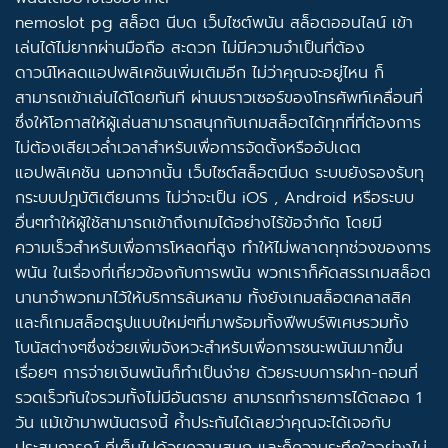
nemoslot pg สล็อต นีบด เว็บไซต์พนัน สล็อตออนไลน์ เข้า
เล่นได้ไม่ยากผ่านมือถือ สะดวก ไม่มีความจำเป็นที่ต้อง
ดาวน์โหลดแอปพลิเคชันเพิ่มเติมอีก ไม่ว่าคุณจะอยู่ไหน ก็
สามารถเข้าเล่นได้โดยทันที ผ่านบราวเซอร์ของโทรศัพท์เคลื่อนที่
ซึ่งให้โอกาสให้ผู้เล่นสามารถสนุกกับเกมสล็อตได้ทุกที่ที่ต้องการ
ไม่ต้องเสียเวล่ำเวลาสำหรับเพื่อการจัดตั้งหรืออัปเดต
แอปพลิเคชัน นอกจากนั้น เว็บไซต์สล็อตนีบด ระบบยังรองรับทุ
กระบบปฎบัติเตียนการ ไม่ว่าจะเป็น iOS , Android หรือระบบ
อื่นๆทำให้ผู้ใช้สามารถเข้าถึงเกมได้อย่างไร้ข้อจำกัด โดยมี
ความเร็วสำหรับเพื่อการโหลดที่สูง ทำให้ไม่พลาดทุกช่วงของการ
พนัน ในเรื่องที่เกี่ยวข้องกับการพนัน พวกเราก็คัดสรรเกมสล็อต
นานาจำพวกมาไว้ให้บริการล้นหลาม ทั้งยังเกมสล็อตคลาสสิค
และก็เกมสล็อตรูปแบบใหม่ๆที่มาพร้อมทั้งฟีพบร์พิเศษรวมทั้ง
โบนัสต่างๆซึ่งช่วยเพิ่มจังหวะสำหรับเพื่อการชนะพนันมากขึ้น
เรื่อยๆ การจ่ายเงินพนันก็ทำเป็นง่าย ด้วยระบบการฝาก-ถอนที่
รวดเร็วทันใจรวมทั้งไม่มีอันตราย สามารถทำรายการได้ตลอด 1
วัน แม้เข้ามาพนันตรงนี้ ค้ำประกันได้เลยว่าคุณจะได้เจอกับ
ประสบการณ์ ที่เต็มไปด้วยความสนุก และก็ความระทึกใจอย่างไม่