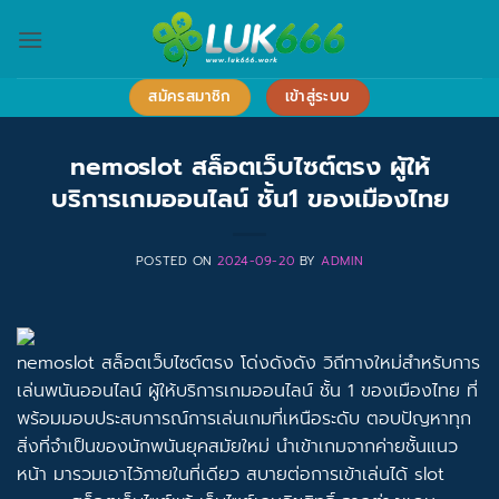
ข้าม
ไป
ยัง
เนื้อหา
สมัครสมาชิก
เข้าสู่ระบบ
nemoslot สล็อตเว็บไซต์ตรง ผู้ให้
บริการเกมออนไลน์ ชั้น1 ของเมืองไทย
POSTED ON
2024-09-20
BY
ADMIN
nemoslot สล็อตเว็บไซต์ตรง โด่งดังดัง วิถีทางใหม่สำหรับการ
เล่นพนันออนไลน์ ผู้ให้บริการเกมออนไลน์ ชั้น 1 ของเมืองไทย ที่
พร้อมมอบประสบการณ์การเล่นเกมที่เหนือระดับ ตอบปัญหาทุก
สิ่งที่จำเป็นของนักพนันยุคสมัยใหม่ นำเข้าเกมจากค่ายชั้นแนว
หน้า มารวมเอาไว้ภายในที่เดียว สบายต่อการเข้าเล่นได้ slot