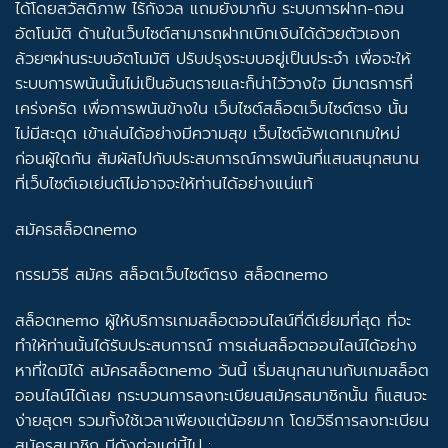
ได้โดยสวัสดิภาพ ไร้กังวล แถมยังมากับ ระบบการฝาก-ถอน
อัตโนมัติ ด้านในเว็บไซต์สามารถฝากเบิกเงินได้ด้วยตัวเองก
ล้วยๆผ่านระบบอัตโนมัติ ปรับปรุงระบบอยู่เป็นประจำ เพื่อจะให้
ระบบการพนันนั้นไม่เป็นอันตรายและก็น่าไว้วางใจ มีมาตรการที่
เคร่งครัด เพื่อการพนันข้างใน เว็บไซต์สล็อตเว็บไซต์ตรง นั้น
ไม่มีสะดุด เข้าเล่นได้อย่างมีความสุข เว็บไซต์อัพเดทเกมใหม่
ก่อนผู้ใดกัน สัมผัสไปกับประสบการณ์การพนันที่แสนสนุกสนาน
ที่เว็บไซต์เอเย่นต์ไม่อาจจะให้ท่านได้อย่างแน่แท้
สมัครสล็อตnemo
กรรมวิธี สมัคร สล็อตเว็บไซต์ตรง สล็อตnemo
สล็อตnemo ผู้ให้บริการเกมสล็อตออนไลน์ที่ดีเยี่ยมที่สุด ที่จะ
ทำให้ท่านนั้นได้รับประสบการณ์ การเล่นสล็อตออนไลน์ได้อย่าง
หาที่ใดมิได้ สมัครสล็อตnemo วันนี้ เริ่มสนุกสนานกับเกมสล็อต
ออนไลน์ได้เลย กระบวนการลงทะเบียนสมัครสมาชิกนั้น ก็แสนจะ
ง่ายสุดๆ รวมทั้งใช้เวลาเพียงแต่น้อยมาก โดยวิธีการลงทะเบียน
สมัครสมาชิก มีดังต่อแต่นี้ไป :