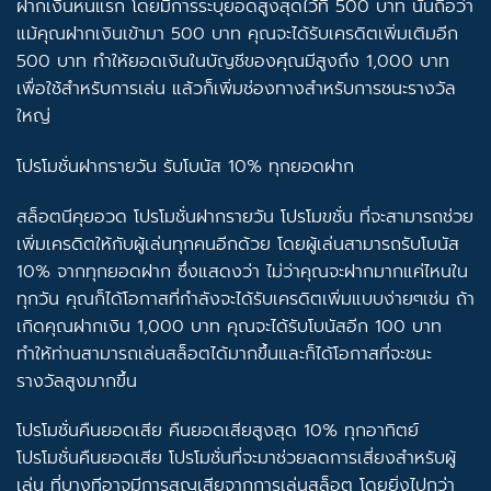
ฝากเงินหนแรก โดยมีการระบุยอดสูงสุดไว้ที่ 500 บาท นั่นถือว่า
แม้คุณฝากเงินเข้ามา 500 บาท คุณจะได้รับเครดิตเพิ่มเติมอีก
500 บาท ทำให้ยอดเงินในบัญชีของคุณมีสูงถึง 1,000 บาท
เพื่อใช้สำหรับการเล่น แล้วก็เพิ่มช่องทางสำหรับการชนะรางวัล
ใหญ่
โปรโมชั่นฝากรายวัน รับโบนัส 10% ทุกยอดฝาก
สล็อตนีคุยอวด โปรโมชั่นฝากรายวัน โปรโมขชั่น ที่จะสามารถช่วย
เพิ่มเครดิตให้กับผู้เล่นทุกคนอีกด้วย โดยผู้เล่นสามารถรับโบนัส
10% จากทุกยอดฝาก ซึ่งแสดงว่า ไม่ว่าคุณจะฝากมากแค่ไหนใน
ทุกวัน คุณก็ได้โอกาสที่กำลังจะได้รับเครดิตเพิ่มแบบง่ายๆเช่น ถ้า
เกิดคุณฝากเงิน 1,000 บาท คุณจะได้รับโบนัสอีก 100 บาท
ทำให้ท่านสามารถเล่นสล็อตได้มากขึ้นและก็ได้โอกาสที่จะชนะ
รางวัลสูงมากขึ้น
โปรโมชั่นคืนยอดเสีย คืนยอดเสียสูงสุด 10% ทุกอาทิตย์
โปรโมชั่นคืนยอดเสีย โปรโมชั่นที่จะมาช่วยลดการเสี่ยงสำหรับผู้
เล่น ที่บางทีอาจมีการสูญเสียจากการเล่นสล็อต โดยยิ่งไปกว่า