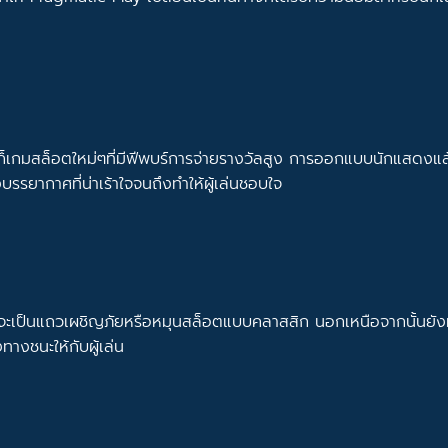
และก็เกมสล็อตใหม่ๆที่มีฟีพบร์การจ่ายรางวัลสูง การออกแบบนักแสดงแล
รยากาศที่น่าเร้าใจจนถึงทำให้ผู้เล่นชอบใจ
จะเป็นแถวเผชิญภัยหรือหมุนสล็อตแบบคลาสสิก นอกเหนือจากนั้นยัง
ทางชนะให้กับผู้เล่น