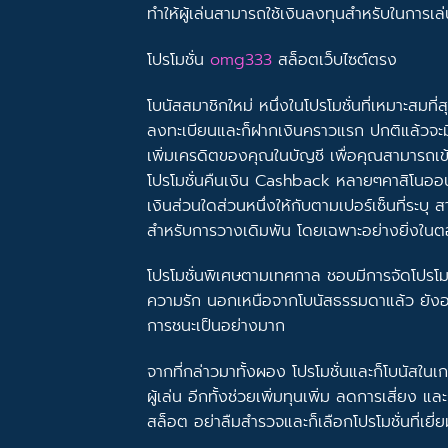
ทำให้ผู้เล่นสามารถใช้เงินลงทุนสำหรับในการเล่
โปรโมชั่น
omg333
สล็อตเว็บไซต์ตรง
โบนัสสมาชิกใหม่ หนึ่งในโปรโมชั่นที่เหมาะสมที่
ลงทะเบียนและก็ฝากเงินคราวแรก ปกติแล้วจะม
เพิ่มเครดิตของคุณในบัญชี เพื่อคุณสามารถเข้
โปรโมชั่นคืนเงิน Cashback หลายๆคาสิโนออนไ
เงินส่วนใดส่วนหนึ่งให้กับตามเปอร์เซ็นที่ระบุ สา
สำหรับการวางเดิมพัน โดยเฉพาะอย่างยิ่งในตอน
โปรโมชั่นพิเศษตามเทศกาล ชอบมีการจัดโปรโมช
ความรัก นอกเหนือจากโบนัสธรรมดาแล้ว ยังอ
การชนะเป็นอย่างมาก
จากที่กล่าวมาทั้งผอง โปรโมชั่นและก็โบนัสในเ
ผู้เล่น อีกทั้งช่วยเพิ่มทุนเพิ่ม ลดการเสี่ยง แ
สล็อต อย่าลืมสำรวจและก็เลือกโปรโมชั่นที่เยี่