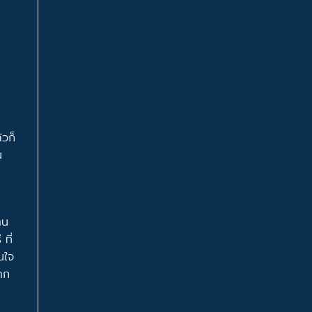
้วก็
น
าน
ที่
นใจ
จาก