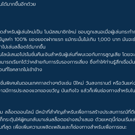
นได้มากขึ้นอีกด้วย
สุดสำหรับผู้เล่นใหม่เป็น โบนัสสมาชิกใหม่ ชอบถูกเสนอเมื่อผู้เล่นกระท
ีมูลค่า 100% ของยอดฝากแรก แม้กระนั้นไม่เกิน 1,000 บาท มันจะช
าไปเล่นสล็อตได้มากขึ้น
ลน์เสนอโปรโมชั่นคืนเงินสำหรับผู้เล่นที่พบเจอกับการสูญเสีย โดยจะ
มารถเรียกได้ว่าคล้ายกับการรับรองการเสี่ยง ซึ่งทำให้ท่านรู้สึกเชื่อมั่น
ที่โชคลาภไม่เข้าข้าง
ั่นพิเศษในตอนเทศกาลต่างๆดังเช่น ปีใหม่ วันสงกรานต์ หรือวันแห่
าจมีการประลองแจกของขวัญ บันเทิงใจ แล้วก็เพิ่มช่องทางสำหรับใ
กม สล็อตออนไลน์ มีหน้าที่สำคัญสำหรับเพื่อการสร้างประสบการณ์ที่ดี
ละก็กระตุ้นให้ผู้คนกลับมาเล่นสล็อตอย่างสม่ำเสมอ ด้วยเหตุนี้ก่อนเริ่มเล
ยมที่สุด เพื่อเพิ่มความเพลิดเพลินและก็ช่องทางสำหรับเพื่อการชนะ