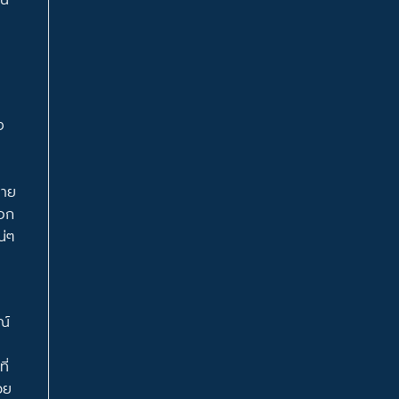
ง
่าย
ือก
น่ๆ
ณ์
ี่
วย