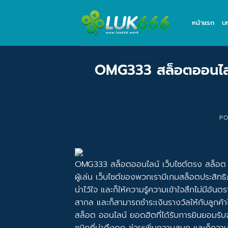
ข้าม
ไป
หน้าแรก
บ
ยัง
เนื้อหา
OMG333 สล็อตออนไลน์
PO
OMG333 สล็อตออนไลน์ เว็บไซต์ตรง สล็อต PG
ผู้เล่น เว็บไซต์ของพวกเรามีเกมสล็อตประสิท
น่าไว้ใจ และก็ให้ความรู้ความเข้าใจสึกไม่มีอั
สากล และก็สามารถชำระเงินรางวัลให้กับลูกค้า
สล็อต ออนไลน์ ยอดฮิตที่ได้รับการยินยอมรับ