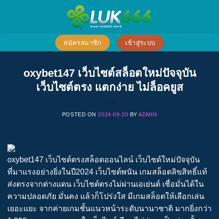
ข้าม
ไป
ยัง
เนื้อหา
สมัครสมาชิก
เข้าสู่ระบบ
oxybet147 เว็บไซต์สล็อตใหม่ปัจจุบัน
เว็บไซต์ตรง แตกง่าย ไม่ล็อคยูส
POSTED ON
2024-09-20
BY
ADMIN
oxybet147 เว็บไซต์ตรงสล็อตออนไลน์ เว็บไซต์ใหม่ปัจจุบัน
ที่มาแรงอย่างยิ่งในปี2024 เว็บไซต์พนัน เกมสล็อตลิขสิทธิ์แท้
ส่งตรงจากต่างแดน เว็บไซต์ตรงไม่ผ่านเอเย่นต์ เชื่อมั่นได้ใน
ความปลอดภัย มั่นคง แล้วก็โปร่งใส มีเกมสล็อตให้เลือกเล่น
เยอะแยะ จากค่ายเกมชั้นแนวหน้าระดับนานาชาติ มากยิ่งกว่า