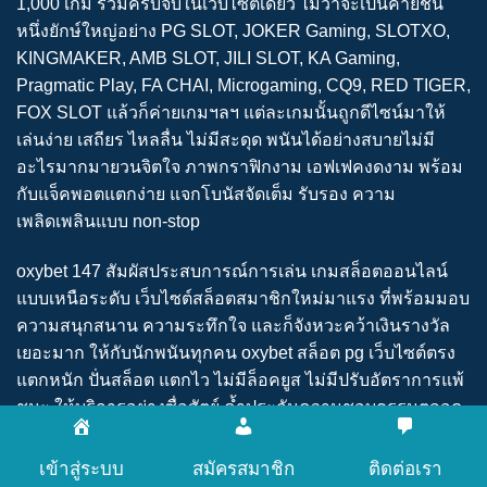
1,000 เกม รวมครบจบในเว็บไซต์เดียว ไม่ว่าจะเป็นค่ายชั้น
หนึ่งยักษ์ใหญ่อย่าง PG SLOT, JOKER Gaming, SLOTXO,
KINGMAKER, AMB SLOT, JILI SLOT, KA Gaming,
Pragmatic Play, FA CHAI, Microgaming, CQ9, RED TIGER,
FOX SLOT แล้วก็ค่ายเกมฯลฯ แต่ละเกมนั้นถูกดีไซน์มาให้
เล่นง่าย เสถียร ไหลลื่น ไม่มีสะดุด พนันได้อย่างสบายไม่มี
อะไรมากมายวนจิตใจ ภาพกราฟิกงาม เอฟเฟคงดงาม พร้อม
กับแจ็คพอตแตกง่าย แจกโบนัสจัดเต็ม รับรอง ความ
เพลิดเพลินแบบ non-stop
oxybet 147 สัมผัสประสบการณ์การเล่น เกมสล็อตออนไลน์
แบบเหนือระดับ เว็บไซต์สล็อตสมาชิกใหม่มาแรง ที่พร้อมมอบ
ความสนุกสนาน ความระทึกใจ และก็จังหวะคว้าเงินรางวัล
เยอะมาก ให้กับนักพนันทุกคน oxybet สล็อต pg เว็บไซต์ตรง
แตกหนัก ปั่นสล็อต แตกไว ไม่มีล็อคยูส ไม่มีปรับอัตราการแพ้
ชนะ ให้บริการอย่างซื่อสัตย์ ค้ำประกันความชอบธรรมตลอด
ทุกการพนัน ระบบการฝากเบิกเงินที่เร็วรวมทั้งไม่มีอันตราย
โดยมีนานาประการวิถีทางให้เลือกใช้งาน ฝากถอนผ่านระบบ
เข้าสู่ระบบ
สมัครสมาชิก
ติดต่อเรา