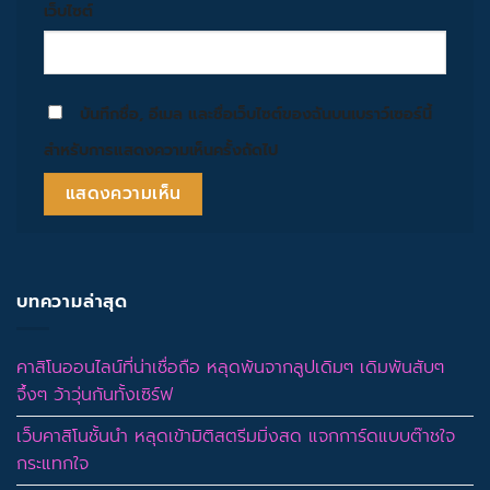
เว็บไซต์
บันทึกชื่อ, อีเมล และชื่อเว็บไซต์ของฉันบนเบราว์เซอร์นี้
สำหรับการแสดงความเห็นครั้งถัดไป
บทความล่าสุด
คาสิโนออนไลน์ที่น่าเชื่อถือ หลุดพ้นจากลูปเดิมๆ เดิมพันสับๆ
จึ้งๆ ว้าวุ่นกันทั้งเซิร์ฟ
เว็บคาสิโนชั้นนำ หลุดเข้ามิติสตรีมมิ่งสด แจกการ์ดแบบต๊าชใจ
กระแทกใจ