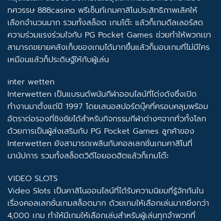
ทศวรรษ 888casino พรีเซ็นท์เกมคาสิโนประสิทธิภาพเลิศให้
เลือกจำนวนมาก รวมทั้งสล็อต เกมโต๊ะ แล้วก็เกมดีลเลอร์สด
ความร่วมแรงร่วมใจกับ PG Pocket Games ช่วยทำให้พวกเขา
สามารถขยายคลังเก็บของเกมได้มากขึ้นแล้วก็มอบเกมที่ไม่มีใคร
เหมือนแล้วก็ประดิษฐ์ให้กับผู้เล่น
inter wetten
Interwetten เป็นแบรนด์พนันกีฬาออนไลน์ที่โด่งดังซึ่งเปิด
ทำงานมาตั้งแต่ปี 1997 โดยเสนอสปอร์ตบุ๊คที่ครอบคลุมพร้อม
อัตราต่อรองที่ชิงชัยได้สำหรับกิจกรรมกีฬาต่างๆจากทั่วทั้งโลก
ด้วยการเป็นผู้ส่งเสริมกับ PG Pocket Games ลูกค้าของ
Interwetten ยังสามารถเพลินกับคอลเลกชั่นเกมคาสิโนที่
นานัปการ รวมทั้งสล็อตวิดีโอยอดฮิตแล้วก็เกมโต๊ะ
VIDEO SLOTS
Video Slots เป็นคาสิโนออนไลน์ที่ได้รับความนิยมที่รู้จักกันใน
เรื่องคอลเลกชั่นเกมสล็อตมาก ด้วยเกมให้เลือกเล่นมากยิ่งกว่า
4,000 เกม ทำให้มีเกมให้เลือกเล่นสำหรับผู้เล่นทุกจำพวกที่