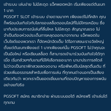
เข้าระบบ เล่นง่าย ไม่มีสะดุด แจ็คพอตหนัก เริ่มเพียงแต่ต้นเบท
1 บาท
PGSOFT SLOT เข้าระบบ ง่ายดายมากๆ เพียงแต่ไม่กี่คลิก คุณ
ก็พร้อมบันเทิงใจกับโลกของสล็อตออนไลน์ที่ไม่มีใครเหมือน ซึ่ง
มากับประสบการณ์เล่นที่ลื่นไหล ไม่มีสะดุด สัญญาณแรง ไม่
จำเป็นต้องห่วงประเด็นการหลุดออกมาจากเกม แจ็คพอตใน
เว็บไซต์ของพวกเรา ก็จัดหนักจัดเต็ม ได้โอกาสชนะรางวัลใหญ่
ตั้งแต่ต้นเบทเพียงแต่ 1 บาทเพียงแค่นั้น PGSOFT ไม่ว่าคุณจะ
เป็นมือใหม่ หรือเซียนสล็อต ก็สามารถเข้ามาร่วมบันเทิงใจได้ทุก
เมื่อ เริ่มกล้วยๆกับเกมที่มีให้เลือกเยอะมาก นานาประการสไตล์
ไม่ว่าจะเป็นกราฟิกสวยสดงดงาม หรือฟีพบร์โบนัสสุดตื่นเต้น ที่
ช่วยเพิ่มอรรถรสสำหรับเพื่อการเล่น ที่ทุกคนต่างบอกเป็นเสียง
เดียวกันว่า พวกเราเป็นยอดเยี่ยมเกมที่ตอบปัญหาของการพนัน
อย่างแท้จริง
PGSOFT สมัคร สมาชิกง่าย ผ่านระบบออโต้ สมัครฟรี เข้าเล่นได้
ทุกเกม