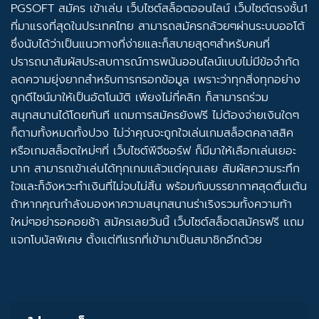
PGSOFT สมัคร เข้าเล่น เว็บไซต์สล็อตออนไลน์ เว็บไซต์ตรงชั้น1
ที่มาแรงที่สุดในประเทศไทย สามารถสมัครกล้วยๆผ่านระบบออโต้
ซึ่งนับได้ว่าเป็นแนวทางที่ง่ายและก็สบายสุดๆสำหรับคนที่
ปรารถนาสัมผัสประสบการณ์การพนันออนไลน์แบบไม่มีข้อจำกัด
ลดความยุ่งยากสำหรับการกรอกข้อมูล เพราะว่าทุกสิ่งทุกอย่าง
ถูกดีไซน์มาให้เป็นอัตโนมัติ เพียงไม่กี่คลิก ก็สามารถร่วม
สนุกสนานได้โดยทันที แถมการสมัครยังฟรี ไม่ต้องจ่ายเงินใดๆ
ก็ตามทั้งหมดทั้งปวง ไม่ว่าคุณจะถูกใจเล่นเกมสล็อตคลาสสิค
หรือเกมสล็อตใหม่ๆที่ เว็บไซต์พีจีซอร์ฟ ก็มีมาให้เลือกเล่นเยอะ
มาก สามารถเข้าเล่นได้ทุกเกมแล้วแต่คุณเลย สัมผัสความระทึก
ใจและก็จังหวะทำเงินที่ไม่จบไม่สิ้น พร้อมกับบรรยากาศสุดตื่นเต้น
ถ้าหากคุณกำลังมองหาความสนุกสนานร่าเริงรวมทั้งความท้า
ใหม่ๆอย่ารอคอยช้า สมัครเลยวันนี้ เว็บไซต์สล็อตสมัครฟรี แถม
แจกโบนัสพิเศษ ตั้งแต่ทีแรกที่เข้ามาเป็นสมาชิกอีกด้วย