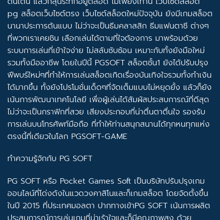
ตื่นเต้น แล้วก็ลุ้นระทึกอยู่ตลอด ไม่เพียงเท่านี้ เว็บไซต์สล็อต
pg สล็อตเว็บไซต์ตรง เว็บไซต์สล็อตใหม่ปัจจุบัน ยังมีเกมสล็อต
นานาประการต้นแบบ ไม่ว่าจะเป็นธีมคลาสสิก ธีมแฟนตาซี ต่างๆ
ที่พวกเราเคยชิน เลือกเล่นได้ตามที่ใจต้องการ มาพร้อมด้วย
ระบบการเล่นที่เข้าใจง่าย ไม่สลับซับซ้อน เหมาะกับทั้งยังมือใหม่
รวมทั้งมืออาชีพ โดยในปีนี้ PGSOFT สล็อตชั้น1 ยังได้ปรับปรุง
ฟีพบร์ใหม่ๆที่ทำให้การเล่นสล็อตเกิดเรื่องบันเทิงใจรวมทั้งทำเงิน
ได้มากขึ้น ทั้งยังโปรโมชั่นเด็ดๆที่จัดเต็มแบบไม่หยุดยั้ง แล้วก็ยัง
เน้นการพัฒนาเทคโนโลยี เพื่อผู้เล่นได้สัมผัสประสบการณ์ที่ดีสุด
ไม่ว่าจะเป็นกราฟิกที่สวย เสียงประกอบที่น่าตื่นตาตื่นใจ รองรับ
การเล่นบนโทรศัพท์มือถือ ที่ทำให้ท่านสนุกสนานได้ทุกหนทุกแห่ง
ตรงนี้ที่เดียวในโลก PGSOFT-GAME
ทำความรู้จักกับ PG SOFT
PG SOFT หรือ Pocket Games Soft เป็นบริษัทปรับปรุงเกม
ออนไลน์ที่โด่งดังในแวดวงคาสิโนและก็เกมสล็อต โดยจัดตั้งขึ้น
ในปี 2015 ที่ประเทศมอลตา ปากทางเข้าPG SOFT เน้นการผลิต
ประสบการณ์การเล่นเกมที่น่าเร้าใจและก็มีคุณภาพสูง ด้วย