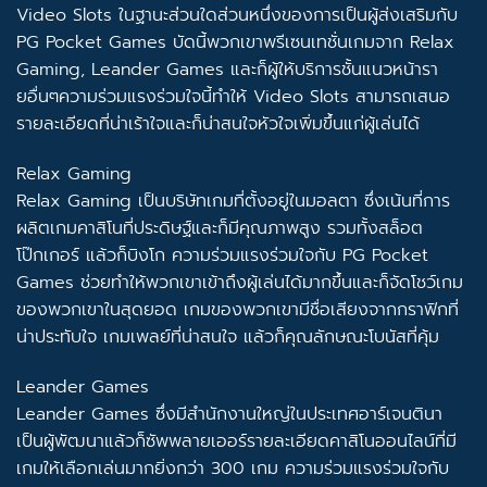
Video Slots ในฐานะส่วนใดส่วนหนึ่งของการเป็นผู้ส่งเสริมกับ
PG Pocket Games บัดนี้พวกเขาพรีเซนเทชั่นเกมจาก Relax
Gaming, Leander Games และก็ผู้ให้บริการชั้นแนวหน้ารา
ยอื่นๆความร่วมแรงร่วมใจนี้ทำให้ Video Slots สามารถเสนอ
รายละเอียดที่น่าเร้าใจและก็น่าสนใจหัวใจเพิ่มขึ้นแก่ผู้เล่นได้
Relax Gaming
Relax Gaming เป็นบริษัทเกมที่ตั้งอยู่ในมอลตา ซึ่งเน้นที่การ
ผลิตเกมคาสิโนที่ประดิษฐ์และก็มีคุณภาพสูง รวมทั้งสล็อต
โป๊กเกอร์ แล้วก็บิงโก ความร่วมแรงร่วมใจกับ PG Pocket
Games ช่วยทำให้พวกเขาเข้าถึงผู้เล่นได้มากขึ้นและก็จัดโชว์เกม
ของพวกเขาในสุดยอด เกมของพวกเขามีชื่อเสียงจากกราฟิกที่
น่าประทับใจ เกมเพลย์ที่น่าสนใจ แล้วก็คุณลักษณะโบนัสที่คุ้ม
Leander Games
Leander Games ซึ่งมีสำนักงานใหญ่ในประเทศอาร์เจนตินา
เป็นผู้พัฒนาแล้วก็ซัพพลายเออร์รายละเอียดคาสิโนออนไลน์ที่มี
เกมให้เลือกเล่นมากยิ่งกว่า 300 เกม ความร่วมแรงร่วมใจกับ