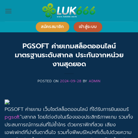
ข้าม
ไป
ยัง
เนื้อหา
สมัครสมาชิก
เข้าสู่ระบบ
PGSOFT ค่ายเกมสล็อตออนไลน์
มาตรฐานระดับสากล ประกันจากหน่วย
งานสุดยอด
POSTED ON
2024-09-28
BY
ADMIN
PGSOFT ค่ายเกม เว็บไซต์สล็อตออนไลน์ ที่ได้รับการยินยอมรั
pgsoft
ับสากล โดยโด่งดังในเรื่องของประสิทธิภาพเกม รวมทั้ง
ประสบการณ์การเล่นที่ไม่ซ้ำใคร ด้วยกราฟิกที่สวย เสียง
เอฟเฟกต์ที่น่าตื่นตาตื่นใจ รวมทั้งฟีพบร์ใหม่ๆที่เต็มไปด้วยความ