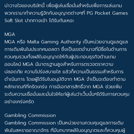
น่าวางใจของบริษัทนี้ เพื่อผู้เล่นเชื่อมั่นสำหรับเพื่อการเล่นเกม
พวกเรามาทำความรู้จักกับอนุญาตต่างๆที่ PG Pocket Games
Soft Slot ปากทางเข้า ได้รับกันเหอะ
MGA
MGA หรือ Malta Gaming Authority เป็นหน่วยงานดูแลดูแล
การเดิมพันในประเทศมอลตา ซึ่งเป็นเขตอำนาจที่มีชื่อในด้านการ
ควบคุมรวมทั้งผลิใบอนุญาตให้กับผู้ประกอบธุรกิจด้านเกม
ออนไลน์ MGA มีมาตรฐานสูงสำหรับการตรวจตราความ
ปลอดภัย ความโปร่งสบายใส แล้วก็ความเป็นธรรมสำหรับการ
ดำเนินการ โดยผู้ได้รับใบอนุมัติจาก MGA จำเป็นจะต้องทำตาม
หลักเกณฑ์ที่ครัดเคร่ง การมีเอกสารสิทธิ์จาก MGA ช่วยเพิ่ม
ระดับความเชื่อมั่นและมั่นใจให้แก่ผู้เล่นว่าเว็บนั้นๆได้รับการควบคุม
อย่างเคร่งครัด
Gambling Commission
Gambling Commission เป็นหน่วยงานควบคุมดูแลการเดิม
พันในสหราชอาณาจักร ที่มีบทบาทผลิใบอนุญาตและก็ควบคุมผู้