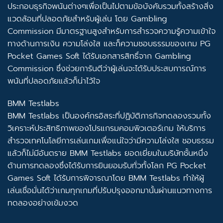
ประกอบธุรกิจพนันต่างๆเพื่อเป็นไปตามข้อบังคับรวมทั้งสร้างสิ่ง
แวดล้อมที่ปลอดภัยสำหรับผู้เล่น โดย Gambling
Commission มีมาตรฐานสูงสำหรับการสำรวจความรู้ความเข้าใจ
ทางด้านการเงิน ความโล่งใส และก็ความชอบธรรมของเกม PG
Pocket Games Soft ได้รับเอกสารสิทธิ์จาก Gambling
Commission ซึ่งช่วยการันตีว่าผู้เล่นจะได้รับประสบการณ์การ
พนันที่ปลอดภัยแล้วก็น่าไว้ใจ
BMM Testlabs
BMM Testlabs เป็นองค์กรอิสระที่ปฏิบัติภารกิจทดลองรวมทั้ง
วิเคราะห์ประสิทธิภาพของโปรแกรมคอมพิวเตอร์เกม ให้บริการ
สำรวจเทคโนโลยีการเล่นเกมเพื่อแน่ใจว่ามีความโล่งใส ชอบธรรม
แล้วก็ไม่มีอันตราย BMM Testlabs ยอดเยี่ยมในบริษัทชั้นหนึ่ง
ด้านการทดลองซึ่งได้รับการยินยอมรับทั่วทั้งโลก PG Pocket
Games Soft ได้รับการพิจารณาโดย BMM Testlabs ทำให้ผู้
เล่นเชื่อมั่นได้ว่าเกมทุกเกมที่ปรับปรุงออกมานั้นผ่านแนวทางการ
ทดลองอย่างเข้มงวด