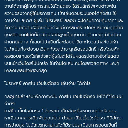
งานได้จากผู้ให้บริการเกมได้โดยตรง ได้รับสิทธิพิเศษต่างๆใน
ความจริงจากผู้ให้บริการเกม เข้าเล่นด้วยระบบออโต้ทั้งสิ้น ใช้
งานง่าย สบาย ผู้เล่น โปรเพลย์ สล็อต จะได้รับความคุ้มราคาและ
ก็ความเบิกบานใจโดยทันทีตั้งแต่การสมัคร เปิดให้เล่นเกมทุกค่าย
ทุกชนิดแบบไม่มีกั๊ก อัตราจ่ายสูงเต็มทุกบาท ด้วยเหตุว่าไม่ต้อง
ผ่านคนกลาง ก็เลยไม่จำเป็นที่จะต้องมาวิตกกังวลว่าจะโดนหัก
ไม่จำเป็นที่จะต้องมาวิตกกังวลว่าจะถูกริดรอนสิทธิ์ หรือโดนหัก
ผลตอบแทนอะไรก็แล้วแต่ผู้เล่นจะได้รับผลสรุปตามจริงที่แสดง
บนหน้าเว็บโดยไม่ปกปิด ให้ท่านได้เล่นเกมโดยสวัสดิภาพ และก็
เพลิดเพลินใจเยอะที่สุด
โปรเพลย์ คาสิโน เว็บไซต์ตรง เล่นง่าย ได้กำไร
กลอุบายสำหรับเพื่อการพนัน คาสิโน เว็บไซต์ตรง ให้ได้กำไรแบบ
ง่ายๆ
คาสิโน เว็บไซต์ตรง โปรเพลย์ เป็นอีกหนึ่งหนทางสำหรับการ
หาเงินจากการเดิมพันออนไลน์ ด้วยคาสิโนเว็บไซต์ตรง ที่มีอัตรา
การจ่ายสูง โบนัสแตกง่าย แล้วก็มีระบบระเบียบการถอนเงินที่