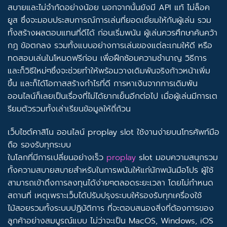
สบายและไม่จำกัดอย่างน้อย นอกจากนั้นยังมี API แท้ ไม่ล็อค
ยูส ซึ่งจะมอบประสบการณ์การเล่นที่ยอดเยี่ยมให้กับผู้เล่น รวม
ทั้งสร้างผลตอบแทนที่ดีได้ ก่อนเริ่มพนัน ผู้เล่นควรศึกษาค้นคว้า
กฎ ข้อตกลง รวมทั้งแบบอย่างการเล่นของแต่ละเกมให้ดี หรือ
ทดสอบเล่นในโหมดฟรีก่อน เพื่อฝึกซ้อมความชำนาญ วิธีการ
และก็วิธีใหม่ๆซึ่งจะช่วยทำให้พร้อมวางเดิมพันจริงก้าวหน้าเพิ่ม
ขึ้น และก็ได้โอกาสสร้างกำไรที่ดี การหาเงินจากการเดิมพัน
ออนไลน์ก็เลยเป็นเรื่องที่ไม่ได้ยากเย็นอีกต่อไป เมื่อผู้เล่นมีการเต
รียมตัวรวมทั้งเล่าเรียนข้อมูลให้ถี่ถ้วน
เว็บไซต์คาสิโน ออนไลน์ proplay slot ใช้งานง่ายบนโทรศัพท์มือ
ถือ รองรับทุกระบบ
ในโลกที่มีการเปลี่ยนอย่างเร็ว
proplay
slot มอบความสนุกรวม
ทั้งความสบายสบายสำหรับในการพนันให้แก่นักพนันมือโปร ผู้ใช้
สามารถเข้าถึงการลงทุนได้ง่ายๆตลอดระยะเวลา โดยไม่กำหนด
สถานที่ เหตุเพราะเว็บได้ปรับปรุงระบบให้รองรับทุกเครื่องใช้
ไม้สอยรวมทั้งระบบปฏิบัติการ ที่จะตอบสนองสิ่งที่ต้องการของ
ลูกค้าอย่างสมบูรณ์แบบ ไม่ว่าจะเป็น MacOS, Windows, iOS