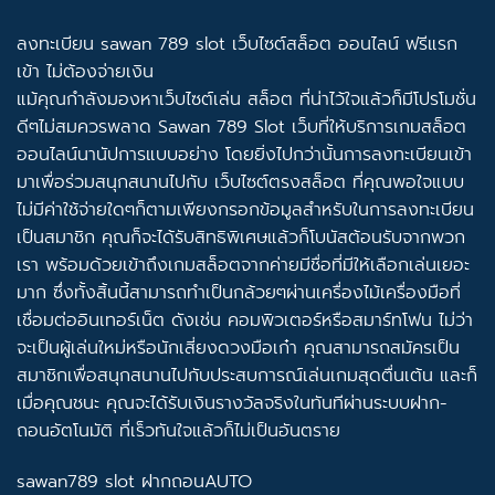
ลงทะเบียน sawan 789 slot เว็บไซต์สล็อต ออนไลน์ ฟรีแรก
เข้า ไม่ต้องจ่ายเงิน
แม้คุณกำลังมองหาเว็บไซต์เล่น สล็อต ที่น่าไว้ใจแล้วก็มีโปรโมชั่น
ดีๆไม่สมควรพลาด Sawan 789 Slot เว็บที่ให้บริการเกมสล็อต
ออนไลน์นานัปการแบบอย่าง โดยยิ่งไปกว่านั้นการลงทะเบียนเข้า
มาเพื่อร่วมสนุกสนานไปกับ เว็บไซต์ตรงสล็อต ที่คุณพอใจแบบ
ไม่มีค่าใช้จ่ายใดๆก็ตามเพียงกรอกข้อมูลสำหรับในการลงทะเบียน
เป็นสมาชิก คุณก็จะได้รับสิทธิพิเศษแล้วก็โบนัสต้อนรับจากพวก
เรา พร้อมด้วยเข้าถึงเกมสล็อตจากค่ายมีชื่อที่มีให้เลือกเล่นเยอะ
มาก ซึ่งทั้งสิ้นนี้สามารถทำเป็นกล้วยๆผ่านเครื่องไม้เครื่องมือที่
เชื่อมต่ออินเทอร์เน็ต ดังเช่น คอมพิวเตอร์หรือสมาร์ทโฟน ไม่ว่า
จะเป็นผู้เล่นใหม่หรือนักเสี่ยงดวงมือเก๋า คุณสามารถสมัครเป็น
สมาชิกเพื่อสนุกสนานไปกับประสบการณ์เล่นเกมสุดตื่นเต้น และก็
เมื่อคุณชนะ คุณจะได้รับเงินรางวัลจริงในทันทีผ่านระบบฝาก-
ถอนอัตโนมัติ ที่เร็วทันใจแล้วก็ไม่เป็นอันตราย
sawan789 slot ฝากถอนAUTO