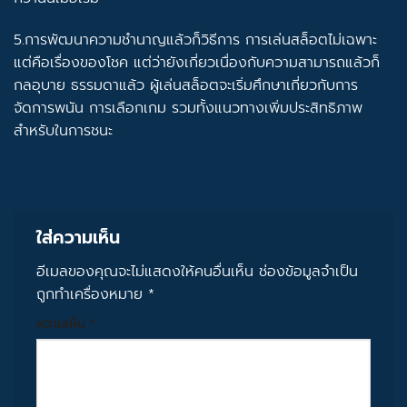
5.การพัฒนาความชำนาญแล้วก็วิธีการ การเล่นสล็อตไม่เฉพาะ
แต่คือเรื่องของโชค แต่ว่ายังเกี่ยวเนื่องกับความสามารถแล้วก็
กลอุบาย ธรรมดาแล้ว ผู้เล่นสล็อตจะเริ่มศึกษาเกี่ยวกับการ
จัดการพนัน การเลือกเกม รวมทั้งแนวทางเพิ่มประสิทธิภาพ
สำหรับในการชนะ
ใส่ความเห็น
อีเมลของคุณจะไม่แสดงให้คนอื่นเห็น
ช่องข้อมูลจำเป็น
ถูกทำเครื่องหมาย
*
ความเห็น
*