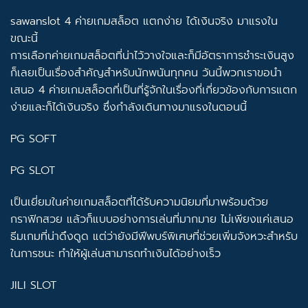
sawanslot 4 ค่ายเกมสล็อต แตกง่าย ได้เงินจริง มาแรงใน
ขณะนี้
การเลือกค่ายเกมสล็อตที่น่าไว้วางใจและก็มีอัตราการชำระเงินสูง
ก็เลยเป็นเรื่องสำคัญสำหรับนักพนันทุกคน วันนี้พวกเราขอนำ
เสนอ 4 ค่ายเกมสล็อตที่เป็นที่รู้จักในเรื่องที่เกี่ยวข้องกับการแตก
ง่ายและก็ได้เงินจริง ซึ่งกำลังเดินทางมาแรงในตอนนี้
PG SOFT
PG SLOT
เป็นเยี่ยมในค่ายเกมสล็อตที่ได้รับความนิยมที่มาพร้อมด้วย
กราฟิกสวย แล้วก็แบบอย่างการเล่นที่มากมาย ไม่เพียงแค่เสนอ
ธีมเกมที่น่าดึงดูด แต่ว่ายังมีฟีพบร์พิเศษที่ช่วยเพิ่มจังหวะสำหรับ
ในการชนะ ทำให้ผู้เล่นสามารถทำเงินได้อย่างเร็ว
JILI SLOT