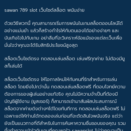
sawan 789 slot เว็บไซต์สล็อต พนันง่าย
ด้วยวิธีพวกนี้ คุณสามารถเริ่มการพนันในเกมสล็อตออนไลน์ได้
อย่างแม่นยำ แล้วก็สร้างกำไรให้กับตนเองได้อย่างง่ายๆ และ
บันเทิงใจไปกับเกม อย่าลืมที่จะวิเคราะห์ข้อแม้ของแต่ละเว็บเพื่อ
มั่นใจว่าคุณจะได้รับสิทธิประโยชน์สูงสุด
สล็อตเว็บไซต์ตรง ทดสอบเล่นสล็อต เล่นฟรีทุกค่าย ไม่ต้องมียู
สก็เล่นได้
สล็อตเว็บไซต์ตรง ให้โอกาสใหม่ให้กับคนที่รักสำหรับการเล่น
สล็อต โดยยิ่งไปกว่านั้น ทดสอบเล่นสล็อตฟรี ที่ตอบโจทย์ความ
ต้องการของผู้เล่นอย่างแท้จริง คุณไม่มีความจำเป็นที่ต้องมี
บัญชีผู้ใช้งาน (ยูสเซอร์) ก็สามารถเข้ามาสัมผัสประสบการณ์
สล็อตจากค่ายดังต่างๆได้โดยทันทีการ ทดสอบเล่นสล็อตฟรี ไม่
เฉพาะแต่ให้ท่านได้ทดลองเล่นก่อนที่จะตัดสินใจพนันจริง แต่ว่า
ยังเป็นแนวทางที่ดีสำหรับในการค้นหาความชื่นชอบของคุณ รวม
ทั้งทำความเข้าใจกับเกมที่คุณพอใจ sawanslot ไม่ว่าคุณจะเป็น