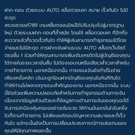
ฝาก-ถอน ด้วยระบบ AUTO สล็อตวอเลท สบาย เร็วทันใจ ไม่มี
สะดุด
สรวงสวรรค์789 เกมสล็อตออนไลน์ได้ปรับปรุงไปสู่มาตรฐาน
ใหม่ ด้วยระบบฝาก-ถอนที่ล้ำสมัย โดยใช้ สล็อตวอเลท ที่อีกทั้ง
สะดวกแล้วก็รวดเร็วทันใจ ทำให้ผู้เล่นสามารถทำธุรกรรมได้โดย
ง่ายและไม่มีสะดุด การฝากเงินผ่านระบบ AUTO สล็อตเว็บไซต์
ตรงชั้น 1 ช่วยทำให้คุณสามารถเพิ่มเติมเครดิตไปสู่บัญชีของคุณ
ได้ภายในระยะเวลาอันสั้น ไม่ต้องรอนานหรือเสียเวล่ำเวลาสำหรับ
การทำรายการ นอกเหนือจากนั้น การถอนเงินยังทำเป็นง่าย
เพียงหนึ่งคลิก เงินจะถูกโอนฝากบัญชีของคุณในทันทีทันใด
ทำให้ท่านไม่พลาดทุกขณะสำคัญของเกม นอกเหนือจากนั้น ระบบ
นี้ยังช่วยเพิ่มความปลอดภัยสำหรับการทำธุรกรรมด้านการเงิน
เนื่องจากข้อมูลส่วนตัวและก็ข้อมูลทางด้านการเงินของคุณจะได้
รับการปกป้องคุ้มครองอย่างเข้มงวด ให้ท่านมั่นอกมั่นใจในครั้ง
ใดก็ตามทำรายการ ไม่เพียงแค่ตอบปัญหาความสบายและก็เร็ว
ทันใจ แม้กระนั้นยังเป็นการเปลี่ยนประสบการณ์การเล่นเกมของ
คุณให้มีคุณภาพเยอะขึ้น