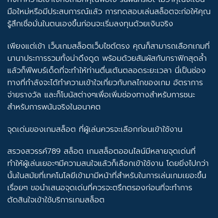
มือใหม่หรือมีประสบการณ์แล้ว การทดสอบเล่นสล็อตจะก่อให้คุณ
รู้สึกเชื่อมั่นในตนเองขึ้นก่อนจะเริ่มลงทุนด้วยเงินจริง
เพียงแต่เข้า เว็บเกมสล็อตเว็บไซต์ตรง คุณก็สามารถเลือกเกมที่
นานาประการรวมทั้งน่าดึงดูด พร้อมด้วยสัมผัสกับกราฟิกสุดล้ำ
แล้วก็ฟีพบร์เด็ดที่จะทำให้ท่านตื่นเต้นตลอดระยะเวลา นี่เป็นช่อง
ทางที่กำลังจะได้ทำความเข้าใจเกี่ยวกับกลไกของเกม อัตราการ
จ่ายรางวัล และก็โบนัสต่างๆเพื่อเพิ่มช่องทางสำหรับการชนะ
สำหรับการพนันจริงในอนาคต
จุดเด่นของเกมสล็อต ที่ผู้เล่นควรจะเลือกก่อนเข้าใช้งาน
สรวงสวรรค์789 สล็อต เกมสล็อตออนไลน์มีหลายจุดเด่นที่
ทำให้ผู้เล่นเยอะๆมีความสนใจแล้วก็เลือกเข้าใช้งาน โดยยิ่งไปกว่า
นั้นในสมัยที่เทคโนโลยีเข้ามามีหน้าที่สำหรับในการเล่นเกมเยอะขึ้น
เรื่อยๆ ขอนำเสนอจุดเด่นที่ควรจะตรึกตรองก่อนที่จะทำการ
ตัดสินใจเข้าใช้บริการเกมสล็อต