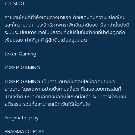
JILI SLOT
ค่ายเกมใหม่ที่กำลังเดินทางมาแรง ด้วยเกมที่มีความแปลกใหม่
และก็ความสนุก ประสิทธิภาพกราฟิกจัดว่าดียอด ยิ่งกว่านั้นยังมี
ระบบระเบียบการแจกโบนัสรวมทั้งโปรโมชั่นต่างๆที่น่าดึงดูดอีก
เพียบเลย ทำให้ลูกค้ารู้สึกตื่นเต้นอยู่ตลอด
Joker Gaming
JOKER GAMING
JOKER GAMING เป็นค่ายเกมพนันออนไลน์ยอดนิยมมา
ยาวนาน โดยเฉพาะอย่างยิ่งเกมสล็อต ที่เสนอแบบการเล่นที่
เข้าใจง่าย เหมาะกับอีกทั้งมือใหม่และก็มือเก๋า ระบบการชำระเงิน
ยุติธรรม รวมทั้งสามารถเบิกเงินได้เร็วทันใจ
Pragmatic play
PRAGMATIC PLAY