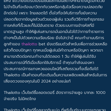
แห่ง แต่ว่ายังได้รับโปรโมชั่นและก็โบนัสต่างๆที่น่าดึงดูดอีกด้วย
ไม่จำเป็นที่จะต้องมาวิตกกังวลหรือกลุ้มใจเรื่องความปลอดภัย
อีกต่อไป เพราะ ไทยลอตโต้ ตั้งใจที่จะให้บริการทั้งยังความ
ปลอดภัยจากข้อมูลส่วนตัวของผู้เล่น รวมถึงวิธีการทำธุรกรรม
การคลังที่เร็วและก็ไม่มีอันตราย ด้วยระบบการเข้ารหัสที่มี
มาตรฐานสูง ทำให้ผู้เล่นสามารถมั่นอกมั่นใจได้ว่าการทำรายการ
ต่างๆเป็นไปด้วยความเรียบร้อย ยิ่งไปกว่านี้ คณะทำงานบริการ
ลูกค้าของ
thailotto
bet ยังเตรียมตัวสำหรับเพื่อการช่วยเหลือ
แล้วก็ตอบปัญหา ทุกหนเมื่อผู้เล่นมีคำถามหรือปัญหา พวกเขา
สามารถติดต่อคณะทำงานได้ตลอด 1 วัน ทำให้ผู้เล่นได้รับ
ประสบการณ์ที่ดีเมื่อเลือกใช้บริการนี้ ถ้าคุณกำลังมองหา
ประสบการณ์การแทงหวยออนไลน์ที่เสถียรรวมทั้งเชื่อถือได้
Thailotto เป็นคำตอบที่จะเติมเต็มความเพลิดเพลินสำหรับในการ
เสี่ยงดวงของคุณในปี 2024 อย่างแน่แท้
Thailotto เว็บไซต์ซื้อลอตเตอรี่ อัตราการจ่ายสูง บาทละ 1000
จ่ายจริง ไม่มีคดโกง
Thailotto เว็บไซต์ซื้อสลากกินแบ่ง ที่พรีเซ็นท์ระบบการแทงหวย