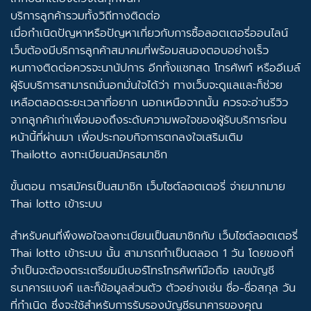
บริการลูกค้ารวมทั้งวิถีทางติดต่อ
เมื่อกำเนิดปัญหาหรือปัญหาเกี่ยวกับการซื้อลอตเตอรี่ออนไลน์
เว็บต้องมีบริการลูกค้าสมาคมที่พร้อมสนองตอบอย่างเร็ว
หนทางติดต่อควรจะนานัปการ อีกทั้งแชทสด โทรศัพท์ หรืออีเมล์
ผู้รับบริการสามารถมั่นอกมั่นใจได้ว่า ทางเว็บจะดูแลและก็ช่วย
เหลือตลอดระยะเวลาที่อยาก นอกเหนือจากนั้น ควรจะอ่านรีวิว
จากลูกค้าเก่าเพื่อมองถึงระดับความพอใจของผู้รับบริการก่อน
หน้านี้ที่ผ่านมา เพื่อประกอบกิจการตกลงใจเสริมเติม
Thailotto ลงทะเบียนสมัครสมาชิก
ขั้นตอน การสมัครเป็นสมาชิก เว็บไซต์ลอตเตอรี่ จ่ายมากมาย
Thai lotto เข้าระบบ
สำหรับคนที่พึงพอใจลงทะเบียนเป็นสมาชิกกับ เว็บไซต์ลอตเตอรี่
Thai lotto เข้าระบบ นั้น สามารถทำเป็นตลอด 1 วัน โดยของที่
จำเป็นจะต้องตระเตรียมมีเบอร์โทรโทรศัพท์มือถือ เลขบัญชี
ธนาคารแบงค์ และก็ข้อมูลส่วนตัว ตัวอย่างเช่น ชื่อ-ชื่อสกุล วัน
ที่กำเนิด ซึ่งจะใช้สำหรับการรับรองบัญชีธนาคารของคุณ