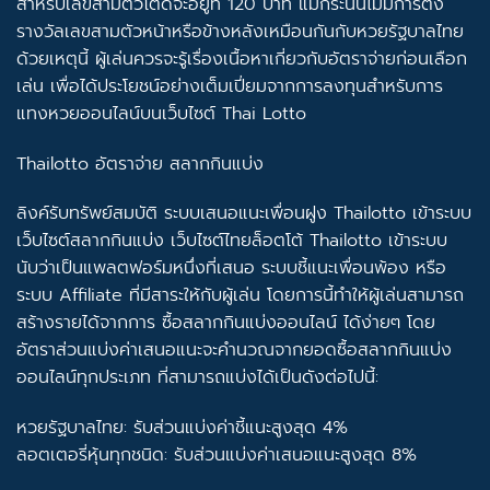
สำหรับเลขสามตัวโต๊ดจะอยู่ที่ 120 บาท แม้กระนั้นไม่มีการตั้ง
รางวัลเลขสามตัวหน้าหรือข้างหลังเหมือนกันกับหวยรัฐบาลไทย
ด้วยเหตุนี้ ผู้เล่นควรจะรู้เรื่องเนื้อหาเกี่ยวกับอัตราจ่ายก่อนเลือก
เล่น เพื่อได้ประโยชน์อย่างเต็มเปี่ยมจากการลงทุนสำหรับการ
แทงหวยออนไลน์บนเว็บไซต์ Thai Lotto
Thailotto อัตราจ่าย สลากกินแบ่ง
ลิงค์รับทรัพย์สมบัติ ระบบเสนอแนะเพื่อนฝูง Thailotto เข้าระบบ
เว็บไซต์สลากกินแบ่ง เว็บไซต์ไทยล็อตโต้ Thailotto เข้าระบบ
นับว่าเป็นแพลตฟอร์มหนึ่งที่เสนอ ระบบชี้แนะเพื่อนพ้อง หรือ
ระบบ Affiliate ที่มีสาระให้กับผู้เล่น โดยการนี้ทำให้ผู้เล่นสามารถ
สร้างรายได้จากการ ซื้อสลากกินแบ่งออนไลน์ ได้ง่ายๆ โดย
อัตราส่วนแบ่งค่าเสนอแนะจะคำนวณจากยอดซื้อสลากกินแบ่ง
ออนไลน์ทุกประเภท ที่สามารถแบ่งได้เป็นดังต่อไปนี้:
หวยรัฐบาลไทย: รับส่วนแบ่งค่าชี้แนะสูงสุด 4%
ลอตเตอรี่หุ้นทุกชนิด: รับส่วนแบ่งค่าเสนอแนะสูงสุด 8%