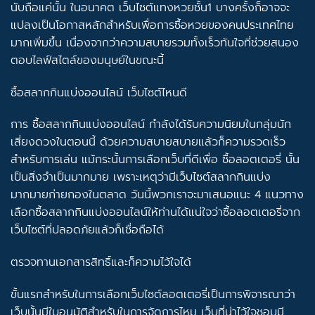
นับถือแค่นั้น ในอนาคต เว็บไซต์แทงหวยชั้น1 บางครั้งก็อาจจะ
แปลงเป็นโอกาสหลักสำหรับเพื่อการซื้อหวยของคนประเทศไทย
มากเพิ่มขึ้น เนื่องจากว่าความสบายรวมทั้งเร็วทันใจที่ช่วยสนอง
ตอบไลฟ์สไตล์ของมนุษย์ในขณะนี้
ซื้อสลากกินแบ่งออนไลน์ เว็บไซต์ไหนดี
การ ซื้อสลากกินแบ่งออนไลน์ กำลังได้รับความนิยมในกลุ่มนัก
เสี่ยงดวงในตอนนี้ ด้วยความสบายสบายแล้วก็ความรวดเร็ว
สำหรับการเล่น แม้กระนั้นการเลือกเว็บที่ดีเพื่อ ซื้อลอตเตอรี่ นั้น
เป็นสิ่งจำเป็นมากมาย เพราะเหตุว่ามีเว็บไซต์สลากกินแบ่ง
มากมายก่ายกองในตลาด วันนี้พวกเราจะมาเสนอแนะ 4 แนวทาง
เลือกซื้อสลากกินแบ่งออนไลน์ให้ท่านได้แน่ใจว่าซื้อลอตเตอรี่จาก
เว็บไซต์ที่ปลอดภัยแล้วก็เชื่อถือได้
ตรวจทานเอกสารสิทธิ์และก็ความไว้ใจได้
ขั้นแรกสำหรับในการเลือกเว็บไซต์ลอตเตอรี่เป็นการพิจารณาว่า
เว็บนั้นมีใบอนุมัติสำหรับในการจัดการไหม เว็บที่น่าไว้ใจชอบมี