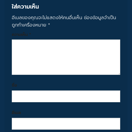
ใส่ความเห็น
อีเมลของคุณจะไม่แสดงให้คนอื่นเห็น
ช่องข้อมูลจำเป็น
ถูกทำเครื่องหมาย
*
ความเห็น
*
ชื่อ
อีเมล