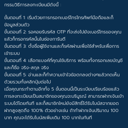
กรรมวิธีการลงทะเบียนมีดังนี้ :
ขั้นตอนที่ 1: เริ่มด้วยการกรอกเบอร์โทรโทรศัพท์มือถือและก็
ข้อมูลส่วนตัว
ขั้นตอนที่ 2: รอคอยรับรหัส OTP ที่จะส่งไปยังเบอร์โทรของคุณ
แล้วก็กรอกรหัสนั้นในช่องการันตี
ขั้นตอนที่ 3: ตั้งชื่อผู้ใช้งานและก็รหัสผ่านเพื่อใช้สำหรับเพื่อการ
เข้าระบบ
ขั้นตอนที่ 4: เลือกแบงค์ที่คุณใช้บริการ พร้อมทั้งกรอกเลขบัญชี
และก็ชื่อ จริง-สกุล จริง
ขั้นตอนที่ 5: อ่านและก็ทำความเข้าใจข้อตกลงต่างๆแล้วกดเห็น
ด้วยรวมทั้งคลิกปุ่มต่อไป
เมื่อคุณกระทำตามอีกทั้ง 5 ขั้นตอนนี้เป็นระเบียบเรียบร้อยแล้ว
การลงทะเบียนเป็นสมาชิกของคุณจะบริบูรณ์ สามารถฝากเงินเข้า
ระบบได้โดยทันที และก็สมาชิกใหม่ยังมีสิทธิ์ได้รับโบนัสจากยอด
ฝากสูงสุดถึง 100% ตัวอย่างเช่น ถ้าทำฝากเงินปริมาณ 100
บาท คุณจะได้รับโบนัสเพิ่มเติม 100 บาทในทันที