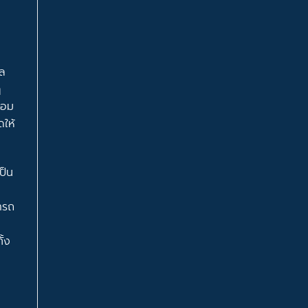
หล
ฏ
คอม
ดให้
ป็น
มารถ
ั้ง