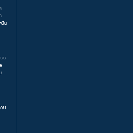
ส
ด
พนัน
งแบบ
ve
ม
้าน