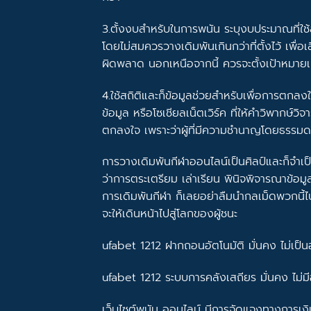
3.ตั้งงบสำหรับในการพนัน ระบุงบประมาณที่ใช้
โดยไม่สมควรวางเดิมพันเกินกว่าที่ตั้งไว้ เพื่
ผิดพลาด นอกเหนือจากนี้ ควรจะตั้งเป้าหมายเมื
4.ใช้สถิติและก็ข้อมูลช่วยสำหรับเพื่อการตกล
ข้อมูล หรือโซเชียลเน็ตเวิร์ค ที่ให้คำวิพากษ์ว
ตกลงใจ เพราะว่าผู้ที่มีความชำนาญโดยธรรม
การวางเดิมพันกีฬาออนไลน์เป็นศิลป์และก็จำเป็นต
ว่าการตระเตรียม เล่าเรียน พินิจพิจารณาข้อมู
การเดิมพันกีฬา ก็เลยอย่าลืมนำกลเม็ดพวกนี้ไป
จะให้เดินหน้าไปสู่โลกของผู้ชนะ
ufabet 1212 ฝากถอนอัตโนมัติ มั่นคง ไม่เป็
ufabet 1212 ระบบการคลังเสถียร มั่นคง ไม่ม
เว็บไซต์พนัน ออนไลน์ มีการจัดแจงทางการเงินที