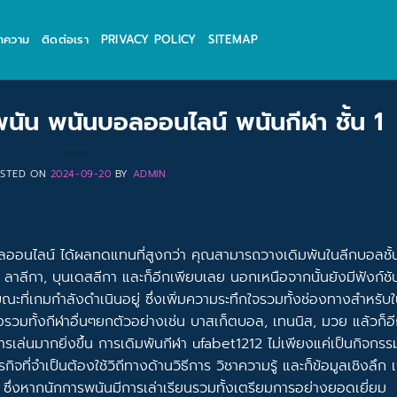
ทความ
ติดต่อเรา
PRIVACY POLICY
SITEMAP
นัน พนันบอลออนไลน์ พนันกีฬา ชั้น 1
STED ON
2024-09-20
BY
ADMIN
ลออนไลน์ ได้ผลทดแทนที่สูงกว่า คุณสามารถวางเดิมพันในลีกบอลชั้
ีก, ลาลีกา, บุนเดสลีกา และก็อีกเพียบเลย นอกเหนือจากนั้นยังมีฟังก์ชั
ะที่เกมกำลังดำเนินอยู่ ซึ่งเพิ่มความระทึกใจรวมทั้งช่องทางสำหรับ
งรวมทั้งกีฬาอื่นๆยกตัวอย่างเช่น บาสเก็ตบอล, เทนนิส, มวย แล้วก็อ
รเล่นมากยิ่งขึ้น การเดิมพันกีฬา ufabet1212 ไม่เพียงแค่เป็นกิจกรร
กิจที่จำเป็นต้องใช้วิถีทางด้านวิธีการ วิชาความรู้ และก็ข้อมูลเชิงลึก เ
ุด ซึ่งหากนักการพนันมีการเล่าเรียนรวมทั้งเตรียมการอย่างยอดเยี่ยม