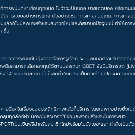
ไปที่การพนันกีฬาเกือบทุกชนิด ไม่ว่าจะเป็นบอล บาสเกตบอล หรือเทนนิ
็นานัปการแบบอย่างการแทง ตัวอย่างเช่น การแทงก่อนเกม, การแทงส
ั่นแล้วก็โบนัสพิเศษสำหรับสมาชิกใหม่และก็สมาชิกปัจจุบันนี้ ทำให้การ
กขึ้น
บอย่างการพนันที่ไม่ยุ่งยากต่อการรู้เรื่อง ระบบพนันอัตราเดียวอีกทั้
ให้นักพนันสามารถเลือกลงทุนได้ตามปรารถนา OBET ยังมีบริการสด (Li
 แข่งกีฬาแบบเรียลไทม์ นั้นก็เลยทำให้แปลงเป็นตัวเลือกที่ได้รับความนิย
่าค่ายอื่นๆในเรื่องของประสิทธิภาพแล้วก็บริการ โดยเฉพาะอย่างยิ่งในด
คลุมทุกลีกกีฬา นักพนันสามารถใช้ข้อมูลพวกนี้สำหรับในการพินิจ
 SPORTเป็นเงินฟรีสำหรับสมาชิกใหม่พร้อมโบนัสเยอะแยะ กำลังเป็นตัว