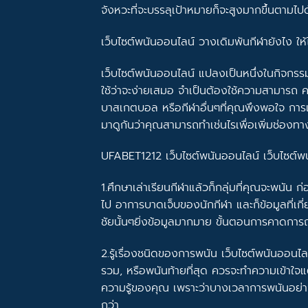
จังหวะที่จะบรรลุเป้าหมายก็จะสูงมากขึ้นตามไป
เว็บไซต์พนันออนไลน์ วางเดิมพันกีฬายังไง ให้ไ
เว็บไซต์พนันออนไลน์ แปลงเป็นหนึ่งในกิจกรรมย
ใช้ว่าจะง่ายเสมอ จำเป็นต้องใช้ความสามารถ ควา
บาสเกตบอล หรือกีฬาอื่นๆที่คุณพึงพอใจ การเรี
มาดูกันว่าคุณสามารถทำเช่นไรเพื่อเพิ่มช่อง
UFABET1212 เว็บไซต์พนันออนไลน์ เว็บไซต์
1.ศึกษาเล่าเรียนกีฬาแล้วก็กลุ่มที่คุณจะพนัน ก่
ไป อาการบาดเจ็บของนักกีฬา และก็ข้อมูลที่เกี่ย
ชัยนั้นๆยิ่งข้อมูลมากมาย ขั้นตอนการคาดการณ์
2.รู้เรื่องชนิดของการพนัน เว็บไซต์พนันออน
รวม, หรือพนันท้ายที่สุด ควรจะทำความเข้าใ
ความรู้ของคุณ เพราะว่าบางเวลาการพนันอย่าง
กว่า