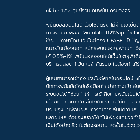
ufabet1212 ศูนย์รวมเกมพนัน ครบวงจร
พนันบอลออนไลน์ เว็บไซต์ตรง ไม่ผ่านเอเย่นต์ 
การพนันบอลออนไลน์ ufabet1212vip เว็บไซต
ใช้ระบบภาษาไทย เว็บไซต์ตรง UFABET ไขปัญหา
หมายในเมืองนอก สมัครพนันบอลยูฟ่าเบท เว็บ
ให้ 0.5%-1% พนันบอลออนไลน์เว็บไซต์ยูฟ่าดี
บริการตลอด 1 วัน ไม่จำกัดรอบ ไม่ต้องทำเทิร
ผู้เล่นสามารถเข้าถึง เว็บไซต์คาสิโนออนไลน์ 
นักการพนันมือใหม่หรือมือเก๋า ปากทางเข้าเล่
ระบบออโต้ที่ช่วยทำให้การเข้าถึงเกมพนันเป็นไ
เลือกเกมที่อยากได้เล่นได้ในเวลาแค่ไม่นาน อี
ปรับปรุงมาเพื่อประสบการณ์การเล่นมีความสนุกแล
หลายแหล่ ด้วยระบบออโต้ที่ไม่เพียงแค่ช่วยทำให้
เงินได้อย่างเร็ว ไม่ต้องรอนาน ลดขั้นในช่วงเว