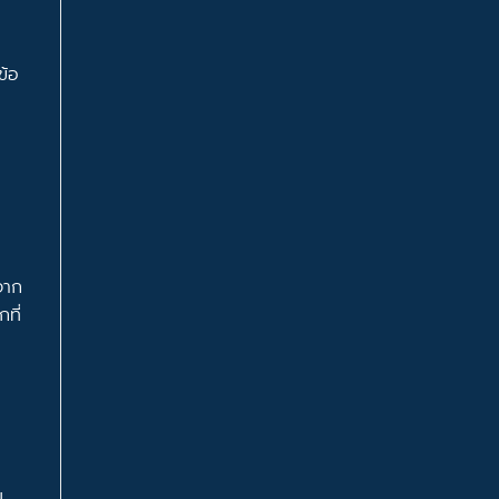
ข้อ
จาก
ที่
น