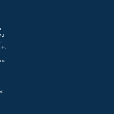
ดย
ล่น
บ
่ตัว
่ยม
วก